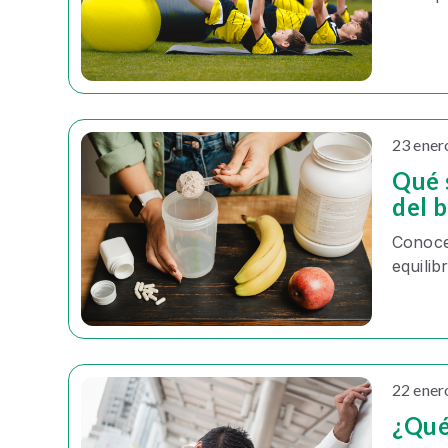
23 ener
Qué 
del 
Conoc
equilib
22 ener
¿Qué 