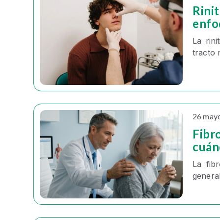
Rinit
enfo
La
rini
tracto 
26 may
Fibr
cuán
La
fibr
genera