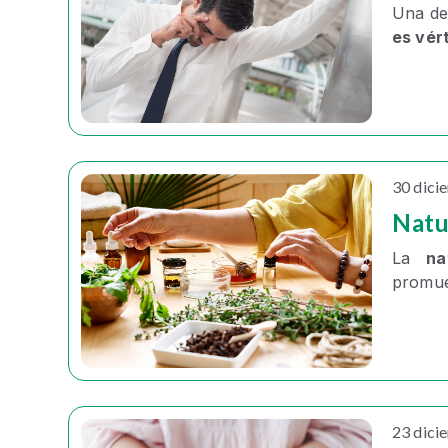
Una de
es vér
30 dici
Natu
La
na
promuev
23 dici