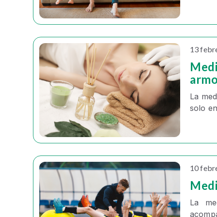
13 febr
Medi
armo
La
medi
solo en
10 febr
Medi
La
me
acompa