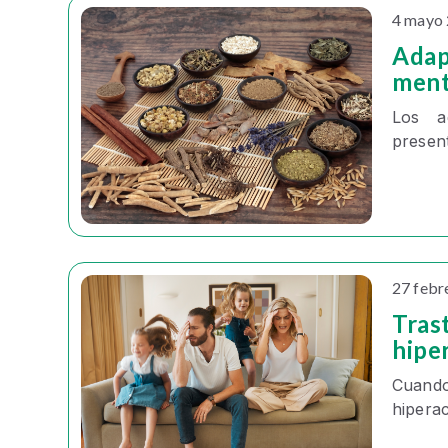
4 mayo
Adap
ment
Los
present
27 febr
Tras
hipe
Cuando
hiperac