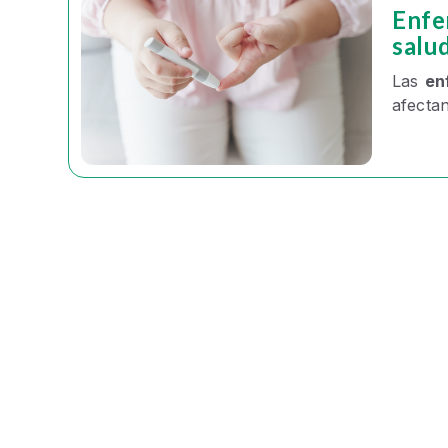
Enfe
salu
Las
en
afecta